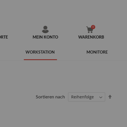
ORTE
MEIN KONTO
WARENKORB
Zum
Inhalt
WORKSTATION
MONITORE
springen
Abstei
Sortieren nach
sortier