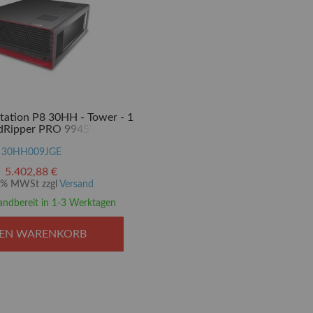
tation P8 30HH - Tower - 1
adRipper PRO 9945WX / 4.7
GHz
30HH009JGE
5.402,88 €
20% MWSt zzgl
Versand
andbereit in 1-3 Werktagen
DEN WARENKORB