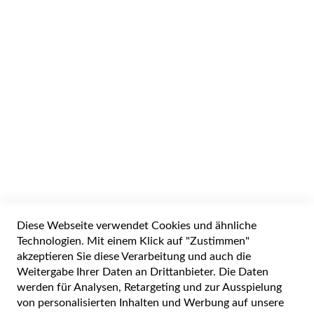
2.3 GHz - Win 11 Pro - Intel Graphics - 32 GB RAM - 512
GB SSD TCG Opal Encryption 2, NVMe - 33.8 cm (13.3")
21YH004EGE-CAMPUS
2.208,00 €
inkl. 20% MWSt zzgl
Versand
Abhol-/Versandbereit in 1-3 Werktagen
IN DEN WARENKORB
Widerrufsformular
Diese Webseite verwendet Cookies und ähnliche
Alle Preise inkl. gesetzlicher Mehrwertsteuer zuzüglich Versandkosten. Die
durchgestrichenen Preise entsprechen dem UVP des Herstellers. 5-7 Werktage
Technologien. Mit einem Klick auf "Zustimmen"
Lieferzeit, wenn nicht anders angegeben.
akzeptieren Sie diese Verarbeitung und auch die
Weitergabe Ihrer Daten an Drittanbieter. Die Daten
werden für Analysen, Retargeting und zur Ausspielung
von personalisierten Inhalten und Werbung auf unsere