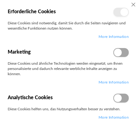
SC
Erforderliche Cookies
MEIN
Diese Cookies sind notwendig, damit Sie durch die Seiten navigieren und
KONTO
wesentliche Funktionen nutzen können.
Zum
Search
More Information
Inhalt
springen
X13 G7
Marketing
Diese Cookies und ähnliche Technologien werden eingesetzt, um Ihnen
Filter
personalisierte und dadurch relevante werbliche Inhalte anzeigen zu
können.
More Information
5
Elemente
Absteigend
Analytische Cookies
Sortieren nach
sortieren
Diese Cookies helfen uns, das Nutzungsverhalten besser zu verstehen.
More Information