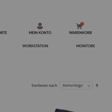
ORTE
MEIN KONTO
WARENKORB
Zum
Inhalt
WORKSTATION
MONITORE
springen
Abstei
Sortieren nach
sortier