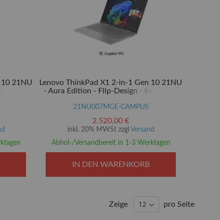
n 10 21NU
Lenovo ThinkPad X1 2-in-1 Gen 10 21NU
ntel Core
- Aura Edition - Flip-Design - Intel Core
- Win 11
Ultra 7 258V - Evo - Win 11 Pro - Intel
 - 32 GB
Arc Graphics 140V - 32 GB RAM - 1 TB
21NU007MGE-CAMPUS
yption 2,
SSD TCG Opal Encryption 2, NVMe,
2.520,00 €
m (14")
Performance - 35.6 cm (14")
nd
inkl. 20% MWSt zzgl
Versand
rktagen
Abhol-/Versandbereit in 1-3 Werktagen
IN DEN WARENKORB
Zeige
pro Seite