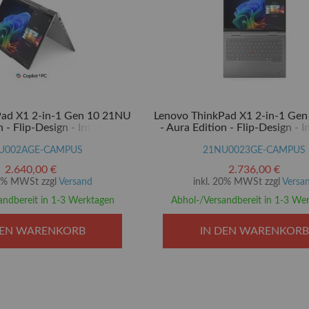
Pad X1 2-in-1 Gen 10 21NU
Lenovo ThinkPad X1 2-in-1 Ge
n - Flip-Design - Intel Core
- Aura Edition - Flip-Design - I
- Evo - Win 11 Pro - Intel
Ultra 7 258V / 2.2 GHz - Evo 
 140V - 32 GB RAM - 1 TB
U002AGE-CAMPUS
Pro - Intel Arc Graphics 140V
21NU0023GE-CAMPUS
al Encryption 2, NVMe,
RAM - 1 TB SSD TCG Opal Encr
2.640,00 €
2.736,00 €
ance - 35.6 cm (14")
NVMe, Performance - 35.6 c
20% MWSt zzgl
Versand
inkl. 20% MWSt zzgl
Versa
andbereit in 1-3 Werktagen
Abhol-/Versandbereit in 1-3 We
DEN WARENKORB
IN DEN WARENKORB