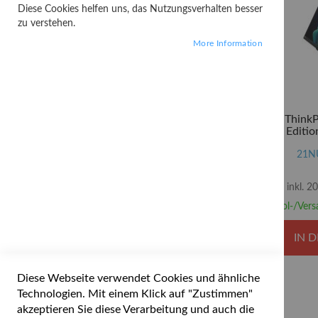
Diese Cookies helfen uns, das Nutzungsverhalten besser
OK
3 Produkte
zu verstehen.
More Information
FILTER PRICE WITH TAX
2.520
2.737
Lenovo Think
- Aura Editio
OK
3 Produkte
Ultra 7 258V 
Arc Graphics
21N
SSD TCG Op
Perform
inkl. 
Abhol-/Vers
IN 
Diese Webseite verwendet Cookies und ähnliche
Technologien. Mit einem Klick auf "Zustimmen"
akzeptieren Sie diese Verarbeitung und auch die