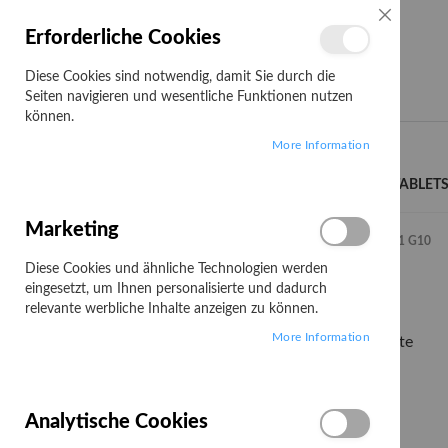
SCHLIESSE
Erforderliche Cookies
Diese Cookies sind notwendig, damit Sie durch die
Seiten navigieren und wesentliche Funktionen nutzen
können.
Search
More Information
LENOVO CAMPUS
NOTEBOOKS/TABLET
Marketing
Startseite
LENOVO Campus
Thinkpad
X1 2-in-1 G10
Diese Cookies und ähnliche Technologien werden
X1 2-in-1 G10
eingesetzt, um Ihnen personalisierte und dadurch
relevante werbliche Inhalte anzeigen zu können.
More Information
3
Elemente
Filtern nach:
PREIS
Analytische Cookies
2.100,00 €
2.280,99 €