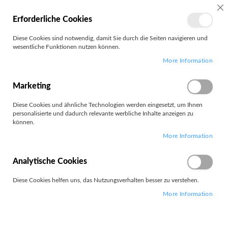
SC
Erforderliche Cookies
MEIN
Diese Cookies sind notwendig, damit Sie durch die Seiten navigieren und
KONTO
wesentliche Funktionen nutzen können.
Zum
Search
More Information
Inhalt
springen
HDD/SSD/Storage Kits
Marketing
Diese Cookies und ähnliche Technologien werden eingesetzt, um Ihnen
personalisierte und dadurch relevante werbliche Inhalte anzeigen zu
können.
More Information
1
Artikel
Absteigend
Analytische Cookies
Sortieren nach
sortieren
Diese Cookies helfen uns, das Nutzungsverhalten besser zu verstehen.
More Information