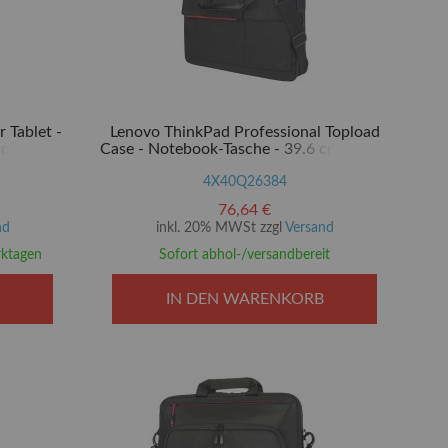
 Tablet -
Lenovo ThinkPad Professional Topload
n (TPU)
Case - Notebook-Tasche - 39.6 cm (15.6")
4X40Q26384
76,64 €
nd
inkl. 20% MWSt zzgl
Versand
rktagen
Sofort abhol-/versandbereit
IN DEN WARENKORB