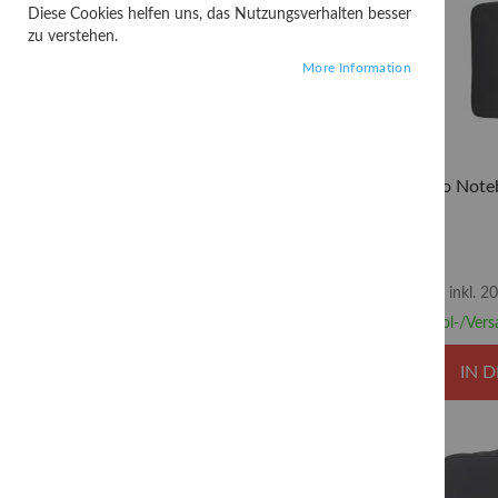
Diese Cookies helfen uns, das Nutzungsverhalten besser
OK
17 Produkte
zu verstehen.
More Information
FILTER PRICE WITH TAX
14
77
Lenovo Noteb
OK
17 Produkte
PASSENDE GRÖSSE (BIS ZU)
inkl. 
Abhol-/Vers
15,5"
7
14"
3
IN 
12"
2
16"
2
13"
1