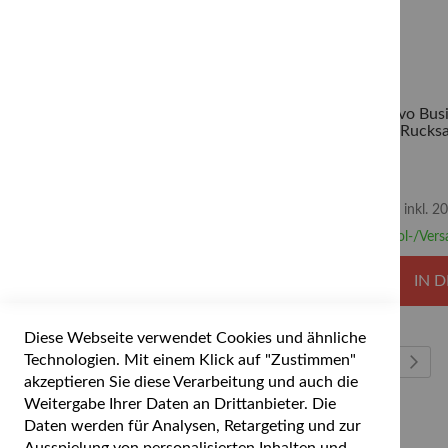
Lenovo Busi
Rucksa
inkl. 
Abhol-/Vers
IN 
Diese Webseite verwendet Cookies und ähnliche
Seite
Technologien. Mit einem Klick auf "Zustimmen"
Sie lesen gerad
Seite
Sei
Wei
1
2
akzeptieren Sie diese Verarbeitung und auch die
Weitergabe Ihrer Daten an Drittanbieter. Die
Daten werden für Analysen, Retargeting und zur