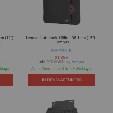
m (12") -
Lenovo Notebook-Hülle - 38.1 cm (15") -
ok (2nd
Campus
4X40N18010
21,85 €
nd
inkl. 20% MWSt zzgl
Versand
rktagen
Abhol-/Versandbereit in 1-3 Werktagen
IN DEN WARENKORB