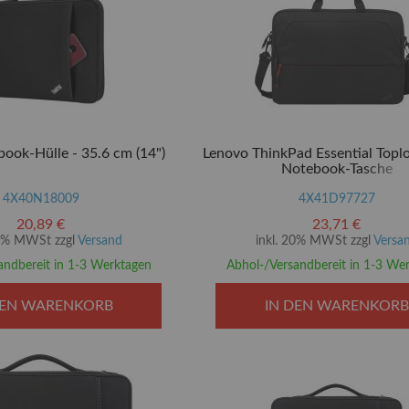
ook-Hülle - 35.6 cm (14")
Lenovo ThinkPad Essential Toplo
Notebook-Tasche
4X40N18009
4X41D97727
20,89 €
23,71 €
20% MWSt zzgl
Versand
inkl. 20% MWSt zzgl
Versa
andbereit in 1-3 Werktagen
Abhol-/Versandbereit in 1-3 We
DEN WARENKORB
IN DEN WARENKORB