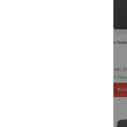
15"
1
17 " - 19 "
1
GEWICHT
Lenovo Noteb
FARBE
inkl. 
Abhol-/Vers
IN 