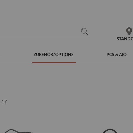
N
SEARCH
STAND
S
ZUBEHÖR/OPTIONS
PCS & AIO
n
17