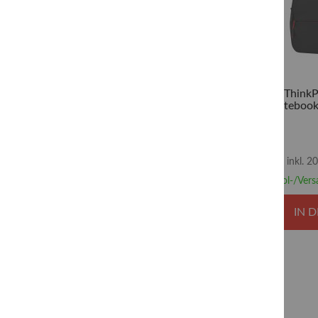
Lenovo ThinkPa
Notebook-
inkl. 
Abhol-/Vers
IN 