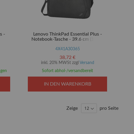
s -
Lenovo ThinkPad Essential Plus -
5.6")
Notebook-Tasche - 39.6 cm (15.6")
4X41A30365
38,72 €
inkl. 20% MWSt zzgl
Versand
agen
Sofort abhol-/versandbereit
IN DEN WARENKORB
Zeige
pro Seite