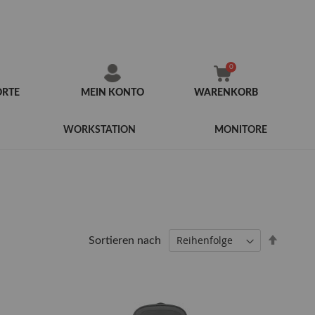
ORTE
MEIN KONTO
WARENKORB
Zum
Inhalt
WORKSTATION
MONITORE
springen
Abstei
Sortieren nach
sortier