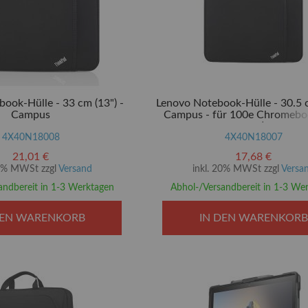
ook-Hülle - 33 cm (13") -
Lenovo Notebook-Hülle - 30.5 c
Campus
Campus - für 100e Chromebo
Gen)
4X40N18008
4X40N18007
21,01 €
17,68 €
20% MWSt zzgl
Versand
inkl. 20% MWSt zzgl
Versa
andbereit in 1-3 Werktagen
Abhol-/Versandbereit in 1-3 We
DEN WARENKORB
IN DEN WARENKORB