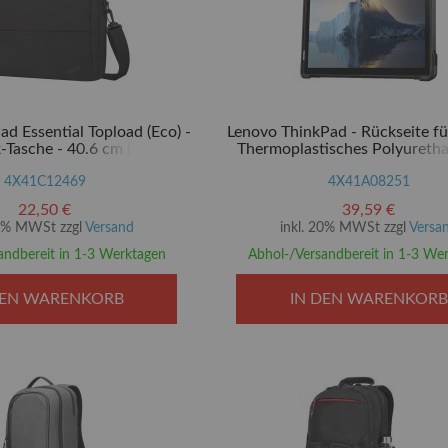
d Essential Topload (Eco) -
Lenovo ThinkPad - Rückseite für
Tasche - 40.6 cm (16")
Thermoplastisches Polyuretha
4X41C12469
4X41A08251
22,50 €
39,59 €
20% MWSt zzgl
Versand
inkl. 20% MWSt zzgl
Versa
andbereit in 1-3 Werktagen
Abhol-/Versandbereit in 1-3 We
DEN WARENKORB
IN DEN WARENKORB