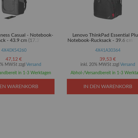
ness Casual - Notebook-
Lenovo ThinkPad Essential Plu
ck - 43.9 cm (17.3")
Notebook-Rucksack - 39.6 cm (1
4X40X54260
4X41A30364
47,12 €
39,53 €
20% MWSt zzgl
Versand
inkl. 20% MWSt zzgl
Versand
andbereit in 1-3 Werktagen
Abhol-/Versandbereit in 1-3 Werkt
DEN WARENKORB
IN DEN WARENKORB
e die Seite
te
ter