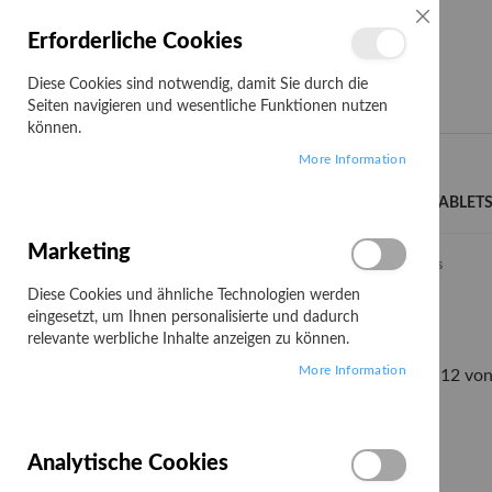
SCHLIESSE
Erforderliche Cookies
Diese Cookies sind notwendig, damit Sie durch die
Seiten navigieren und wesentliche Funktionen nutzen
können.
Search
More Information
LENOVO CAMPUS
NOTEBOOKS/TABLET
Marketing
Startseite
Zubehör/Options
Cases, Backpacks, Sleeves
Diese Cookies und ähnliche Technologien werden
Cases, Backpacks, Sleeves
eingesetzt, um Ihnen personalisierte und dadurch
relevante werbliche Inhalte anzeigen zu können.
More Information
Artikel
1
-
12
vo
Filtern nach:
PREIS
Analytische Cookies
11,00 €
63,99 €