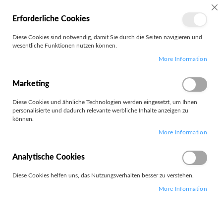
SC
Erforderliche Cookies
MEIN
Diese Cookies sind notwendig, damit Sie durch die Seiten navigieren und
KONTO
wesentliche Funktionen nutzen können.
Zum
Search
More Information
Inhalt
springen
E14 AMD G8
Marketing
Diese Cookies und ähnliche Technologien werden eingesetzt, um Ihnen
Filter
personalisierte und dadurch relevante werbliche Inhalte anzeigen zu
können.
More Information
10
Elemente
Absteigend
Analytische Cookies
Sortieren nach
sortieren
Diese Cookies helfen uns, das Nutzungsverhalten besser zu verstehen.
More Information