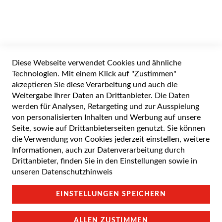
Widerrufsformular
Diese Webseite verwendet Cookies und ähnliche
Alle Preise inkl. gesetzlicher Mehrwertsteuer zuzüglich Versandkosten. Die
durchgestrichenen Preise entsprechen dem UVP des Herstellers. 5-7 Werktage
Technologien. Mit einem Klick auf "Zustimmen"
Lieferzeit, wenn nicht anders angegeben.
akzeptieren Sie diese Verarbeitung und auch die
Weitergabe Ihrer Daten an Drittanbieter. Die Daten
werden für Analysen, Retargeting und zur Ausspielung
von personalisierten Inhalten und Werbung auf unsere
Cookie Einstellungen
Seite, sowie auf Drittanbieterseiten genutzt. Sie können
die Verwendung von Cookies jederzeit einstellen, weitere
Datenschutz und Cookie-Richtlinien
Informationen, auch zur Datenverarbeitung durch
Drittanbieter, finden Sie in den Einstellungen sowie in
Support
unseren
Datenschutzhinweis
Campus Bedingungen
EINSTELLUNGEN SPEICHERN
Impressum
ALLEN ZUSTIMMEN