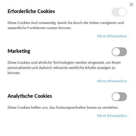
SC
Erforderliche Cookies
MEIN
Diese Cookies sind notwendig, damit Sie durch die Seiten navigieren und
KONTO
wesentliche Funktionen nutzen können.
Zum
Search
More Information
Inhalt
springen
ThinkVision T24mv-30
Marketing
Diese Cookies und ähnliche Technologien werden eingesetzt, um Ihnen
personalisierte und dadurch relevante werbliche Inhalte anzeigen zu
können.
More Information
1
Artikel
Absteigend
Analytische Cookies
Sortieren nach
sortieren
Diese Cookies helfen uns, das Nutzungsverhalten besser zu verstehen.
More Information