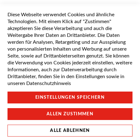
Widerrufsformular
Diese Webseite verwendet Cookies und ähnliche
Alle Preise inkl. gesetzlicher Mehrwertsteuer zuzüglich Versandkosten. Die
durchgestrichenen Preise entsprechen dem UVP des Herstellers. 5-7 Werktage
Technologien. Mit einem Klick auf "Zustimmen"
Lieferzeit, wenn nicht anders angegeben.
akzeptieren Sie diese Verarbeitung und auch die
Weitergabe Ihrer Daten an Drittanbieter. Die Daten
werden für Analysen, Retargeting und zur Ausspielung
von personalisierten Inhalten und Werbung auf unsere
Cookie Einstellungen
Seite, sowie auf Drittanbieterseiten genutzt. Sie können
die Verwendung von Cookies jederzeit einstellen, weitere
Datenschutz und Cookie-Richtlinien
Informationen, auch zur Datenverarbeitung durch
Drittanbieter, finden Sie in den Einstellungen sowie in
Support
unseren
Datenschutzhinweis
Campus Bedingungen
EINSTELLUNGEN SPEICHERN
Impressum
ALLEN ZUSTIMMEN
ALLE ABLEHNEN