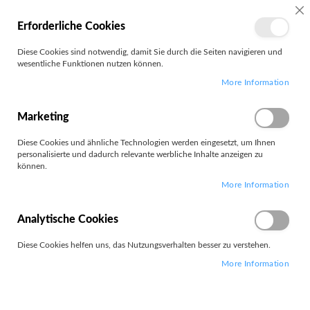
SC
Erforderliche Cookies
MEIN
Diese Cookies sind notwendig, damit Sie durch die Seiten navigieren und
KONTO
wesentliche Funktionen nutzen können.
Zum
Search
More Information
Inhalt
springen
L16 G2
Marketing
Diese Cookies und ähnliche Technologien werden eingesetzt, um Ihnen
Filter
personalisierte und dadurch relevante werbliche Inhalte anzeigen zu
können.
More Information
7
Elemente
Absteigend
Analytische Cookies
Sortieren nach
sortieren
Diese Cookies helfen uns, das Nutzungsverhalten besser zu verstehen.
More Information