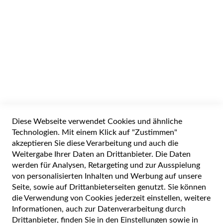
inkl. 20% MWSt zzgl
Versand
Abhol-/Versandbereit in 1-3 Werktagen
IN DEN WARENKORB
Widerrufsformular
Diese Webseite verwendet Cookies und ähnliche
Alle Preise inkl. gesetzlicher Mehrwertsteuer zuzüglich Versandkosten. Die
durchgestrichenen Preise entsprechen dem UVP des Herstellers. 5-7 Werktage
Technologien. Mit einem Klick auf "Zustimmen"
Lieferzeit, wenn nicht anders angegeben.
akzeptieren Sie diese Verarbeitung und auch die
Weitergabe Ihrer Daten an Drittanbieter. Die Daten
werden für Analysen, Retargeting und zur Ausspielung
von personalisierten Inhalten und Werbung auf unsere
Cookie Einstellungen
Seite, sowie auf Drittanbieterseiten genutzt. Sie können
die Verwendung von Cookies jederzeit einstellen, weitere
Datenschutz und Cookie-Richtlinien
Informationen, auch zur Datenverarbeitung durch
Drittanbieter, finden Sie in den Einstellungen sowie in