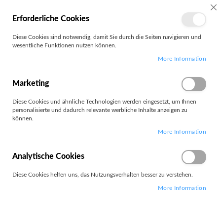
SC
Erforderliche Cookies
MEIN
Diese Cookies sind notwendig, damit Sie durch die Seiten navigieren und
KONTO
wesentliche Funktionen nutzen können.
Zum
Search
More Information
Inhalt
springen
E14 G8
Marketing
Diese Cookies und ähnliche Technologien werden eingesetzt, um Ihnen
Filter
personalisierte und dadurch relevante werbliche Inhalte anzeigen zu
können.
More Information
9
Elemente
Absteigend
Analytische Cookies
Sortieren nach
sortieren
Diese Cookies helfen uns, das Nutzungsverhalten besser zu verstehen.
More Information