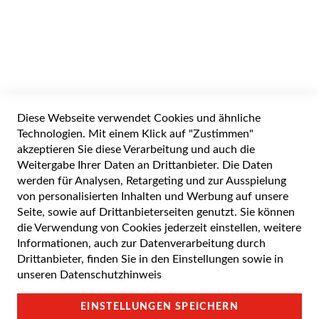
Widerrufsformular
Diese Webseite verwendet Cookies und ähnliche
Alle Preise inkl. gesetzlicher Mehrwertsteuer zuzüglich Versandkosten. Die
durchgestrichenen Preise entsprechen dem UVP des Herstellers. 5-7 Werktage
Technologien. Mit einem Klick auf "Zustimmen"
Lieferzeit, wenn nicht anders angegeben.
akzeptieren Sie diese Verarbeitung und auch die
Weitergabe Ihrer Daten an Drittanbieter. Die Daten
werden für Analysen, Retargeting und zur Ausspielung
von personalisierten Inhalten und Werbung auf unsere
Cookie Einstellungen
Seite, sowie auf Drittanbieterseiten genutzt. Sie können
die Verwendung von Cookies jederzeit einstellen, weitere
Datenschutz und Cookie-Richtlinien
Informationen, auch zur Datenverarbeitung durch
Drittanbieter, finden Sie in den Einstellungen sowie in
Support
unseren
Datenschutzhinweis
Campus Bedingungen
EINSTELLUNGEN SPEICHERN