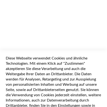
inkl. 20% MWSt zzgl
Versand
Abhol-/Versandbereit in 1-3 Werktagen
IN DEN WARENKORB
Widerrufsformular
Diese Webseite verwendet Cookies und ähnliche
Alle Preise inkl. gesetzlicher Mehrwertsteuer zuzüglich Versandkosten. Die
durchgestrichenen Preise entsprechen dem UVP des Herstellers. 5-7 Werktage
Technologien. Mit einem Klick auf "Zustimmen"
Lieferzeit, wenn nicht anders angegeben.
akzeptieren Sie diese Verarbeitung und auch die
Weitergabe Ihrer Daten an Drittanbieter. Die Daten
werden für Analysen, Retargeting und zur Ausspielung
von personalisierten Inhalten und Werbung auf unsere
Cookie Einstellungen
Seite, sowie auf Drittanbieterseiten genutzt. Sie können
die Verwendung von Cookies jederzeit einstellen, weitere
Datenschutz und Cookie-Richtlinien
Informationen, auch zur Datenverarbeitung durch
Drittanbieter, finden Sie in den Einstellungen sowie in