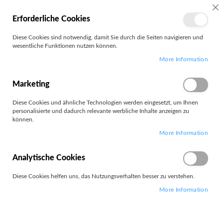
SC
Erforderliche Cookies
MEIN
Diese Cookies sind notwendig, damit Sie durch die Seiten navigieren und
KONTO
wesentliche Funktionen nutzen können.
Zum
Search
More Information
Inhalt
springen
L14 AMD G7
Marketing
Diese Cookies und ähnliche Technologien werden eingesetzt, um Ihnen
Filter
personalisierte und dadurch relevante werbliche Inhalte anzeigen zu
können.
More Information
7
Elemente
Absteigend
Analytische Cookies
Sortieren nach
sortieren
Diese Cookies helfen uns, das Nutzungsverhalten besser zu verstehen.
More Information