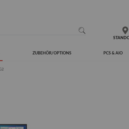
N
SEARCH
STAND
S
ZUBEHÖR/OPTIONS
PCS & AIO
G2