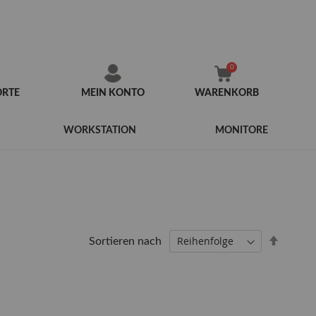
ORTE
MEIN KONTO
WARENKORB
Zum
Inhalt
WORKSTATION
MONITORE
springen
Abstei
Sortieren nach
sortier