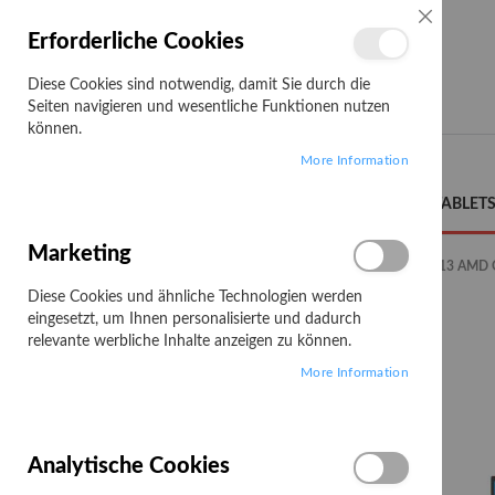
SCHLIESSE
Erforderliche Cookies
Diese Cookies sind notwendig, damit Sie durch die
Seiten navigieren und wesentliche Funktionen nutzen
können.
Search
More Information
LENOVO CAMPUS
NOTEBOOKS/TABLET
Marketing
Startseite
NOTEBOOKS/TABLETS
ThinkPad
X13 AMD 
Diese Cookies und ähnliche Technologien werden
X13 AMD G2
eingesetzt, um Ihnen personalisierte und dadurch
relevante werbliche Inhalte anzeigen zu können.
More Information
1
Artikel
Analytische Cookies