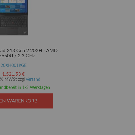
Pad X13 Gen 2 20XH - AMD
5650U / 2.3 GHz - Win 10
- Radeon Graphics - 16 GB
 SSD TCG Opal Encryption
20XH001KGE
e - 33.8 cm (13.3")
1.521,53 €
20% MWSt zzgl
Versand
andbereit in 1-3 Werktagen
DEN WARENKORB