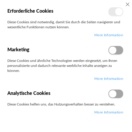
SC
Erforderliche Cookies
MEIN
Diese Cookies sind notwendig, damit Sie durch die Seiten navigieren und
KONTO
wesentliche Funktionen nutzen können.
Zum
Search
More Information
Inhalt
springen
ThinkVision
Marketing
Diese Cookies und ähnliche Technologien werden eingesetzt, um Ihnen
Filter
personalisierte und dadurch relevante werbliche Inhalte anzeigen zu
können.
More Information
Artikel
1
-
12
von
32
Absteigend
Analytische Cookies
Sortieren nach
sortieren
Diese Cookies helfen uns, das Nutzungsverhalten besser zu verstehen.
More Information