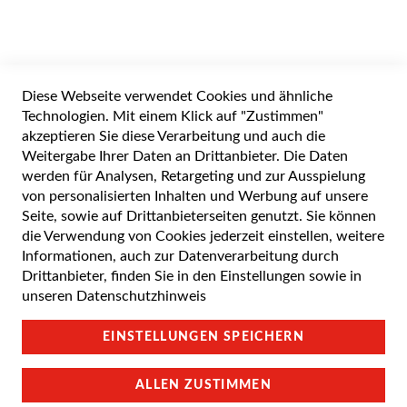
gerade
die
Widerrufsformular
Seite
Diese Webseite verwendet Cookies und ähnliche
Alle Preise inkl. gesetzlicher Mehrwertsteuer zuzüglich Versandkosten. Die
durchgestrichenen Preise entsprechen dem UVP des Herstellers. 5-7 Werktage
Technologien. Mit einem Klick auf "Zustimmen"
Lieferzeit, wenn nicht anders angegeben.
akzeptieren Sie diese Verarbeitung und auch die
Weitergabe Ihrer Daten an Drittanbieter. Die Daten
werden für Analysen, Retargeting und zur Ausspielung
von personalisierten Inhalten und Werbung auf unsere
Cookie Einstellungen
Seite, sowie auf Drittanbieterseiten genutzt. Sie können
die Verwendung von Cookies jederzeit einstellen, weitere
Datenschutz und Cookie-Richtlinien
Informationen, auch zur Datenverarbeitung durch
Drittanbieter, finden Sie in den Einstellungen sowie in
Support
unseren
Datenschutzhinweis
Campus Bedingungen
EINSTELLUNGEN SPEICHERN
Impressum
ALLEN ZUSTIMMEN