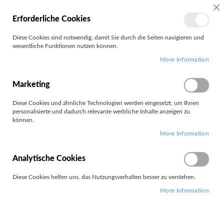
SC
Erforderliche Cookies
MEIN
Diese Cookies sind notwendig, damit Sie durch die Seiten navigieren und
KONTO
wesentliche Funktionen nutzen können.
Zum
Search
More Information
Inhalt
springen
P8
Marketing
Diese Cookies und ähnliche Technologien werden eingesetzt, um Ihnen
Filter
personalisierte und dadurch relevante werbliche Inhalte anzeigen zu
können.
More Information
2
Elemente
Absteigend
Analytische Cookies
Sortieren nach
sortieren
Diese Cookies helfen uns, das Nutzungsverhalten besser zu verstehen.
More Information