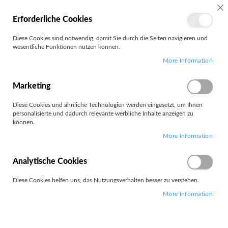
SC
Erforderliche Cookies
MEIN
Diese Cookies sind notwendig, damit Sie durch die Seiten navigieren und
KONTO
wesentliche Funktionen nutzen können.
Zum
Search
More Information
Inhalt
springen
T16 G5
Marketing
Diese Cookies und ähnliche Technologien werden eingesetzt, um Ihnen
Filter
personalisierte und dadurch relevante werbliche Inhalte anzeigen zu
können.
More Information
12
Elemente
Absteigend
Analytische Cookies
Sortieren nach
sortieren
Diese Cookies helfen uns, das Nutzungsverhalten besser zu verstehen.
More Information