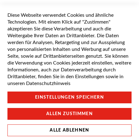
Widerrufsformular
Diese Webseite verwendet Cookies und ähnliche
Alle Preise inkl. gesetzlicher Mehrwertsteuer zuzüglich Versandkosten. Die
durchgestrichenen Preise entsprechen dem UVP des Herstellers. 5-7 Werktage
Technologien. Mit einem Klick auf "Zustimmen"
Lieferzeit, wenn nicht anders angegeben.
akzeptieren Sie diese Verarbeitung und auch die
Weitergabe Ihrer Daten an Drittanbieter. Die Daten
werden für Analysen, Retargeting und zur Ausspielung
von personalisierten Inhalten und Werbung auf unsere
Cookie Einstellungen
Seite, sowie auf Drittanbieterseiten genutzt. Sie können
die Verwendung von Cookies jederzeit einstellen, weitere
Datenschutz und Cookie-Richtlinien
Informationen, auch zur Datenverarbeitung durch
Drittanbieter, finden Sie in den Einstellungen sowie in
Support
unseren
Datenschutzhinweis
Campus Bedingungen
EINSTELLUNGEN SPEICHERN
Impressum
ALLEN ZUSTIMMEN
ALLE ABLEHNEN