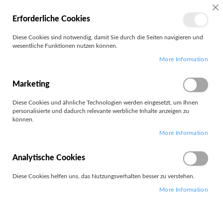
SC
Erforderliche Cookies
MEIN
Diese Cookies sind notwendig, damit Sie durch die Seiten navigieren und
KONTO
wesentliche Funktionen nutzen können.
Zum
Search
More Information
Inhalt
springen
T14 G7
Marketing
Diese Cookies und ähnliche Technologien werden eingesetzt, um Ihnen
Filter
personalisierte und dadurch relevante werbliche Inhalte anzeigen zu
können.
More Information
Artikel
1
-
12
von
14
Absteigend
Analytische Cookies
Sortieren nach
sortieren
Diese Cookies helfen uns, das Nutzungsverhalten besser zu verstehen.
More Information