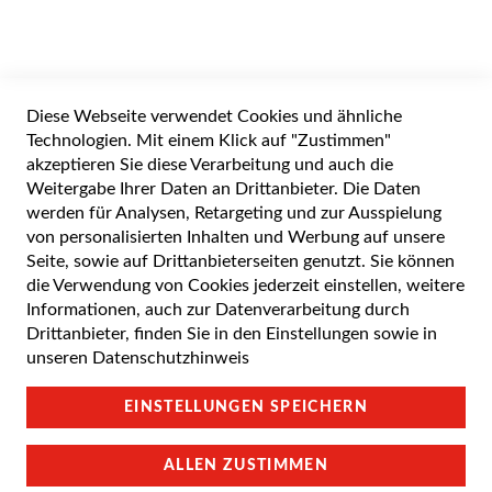
gerade
die
Widerrufsformular
Seite
Diese Webseite verwendet Cookies und ähnliche
Alle Preise inkl. gesetzlicher Mehrwertsteuer zuzüglich Versandkosten. Die
durchgestrichenen Preise entsprechen dem UVP des Herstellers. 5-7 Werktage
Technologien. Mit einem Klick auf "Zustimmen"
Lieferzeit, wenn nicht anders angegeben.
akzeptieren Sie diese Verarbeitung und auch die
Weitergabe Ihrer Daten an Drittanbieter. Die Daten
werden für Analysen, Retargeting und zur Ausspielung
von personalisierten Inhalten und Werbung auf unsere
Cookie Einstellungen
Seite, sowie auf Drittanbieterseiten genutzt. Sie können
die Verwendung von Cookies jederzeit einstellen, weitere
Datenschutz und Cookie-Richtlinien
Informationen, auch zur Datenverarbeitung durch
Drittanbieter, finden Sie in den Einstellungen sowie in
Support
unseren
Datenschutzhinweis
Campus Bedingungen
EINSTELLUNGEN SPEICHERN
Impressum
ALLEN ZUSTIMMEN