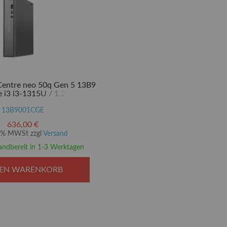
Centre neo 50q Gen 5 13B9
e i3 i3-1315U / 1.2 GHz -
 SSD 256 GB - TCG Opal
2, NVMe - UHD Graphics -
13B9001CGE
6E, Bluetooth 5.3 - WLAN:
636,00 €
b/g/n/ac/ax (Wi-Fi 6E)
20% MWSt zzgl
Versand
andbereit in 1-3 Werktagen
DEN WARENKORB