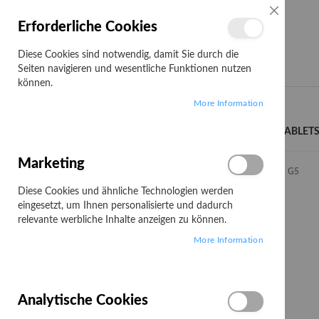
SCHLIESSE
Erforderliche Cookies
Diese Cookies sind notwendig, damit Sie durch die
Seiten navigieren und wesentliche Funktionen nutzen
können.
Search
More Information
LENOVO CAMPUS
NOTEBOOKS/TABLET
Marketing
Startseite
PCs & AIO
ThinkCentre Neo
Neo 50q G5
Diese Cookies und ähnliche Technologien werden
Neo 50q G5
eingesetzt, um Ihnen personalisierte und dadurch
relevante werbliche Inhalte anzeigen zu können.
More Information
1
Artikel
Analytische Cookies