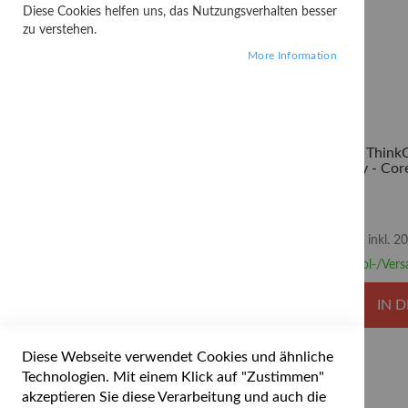
Diese Cookies helfen uns, das Nutzungsverhalten besser
zu verstehen.
More Information
Lenovo Think
- Tiny - Cor
RAM 8 GB -
Encryption 
1GbE, Wi-Fi 
802.11a/
inkl. 
Abhol-/Vers
IN 
Diese Webseite verwendet Cookies und ähnliche
Technologien. Mit einem Klick auf "Zustimmen"
akzeptieren Sie diese Verarbeitung und auch die