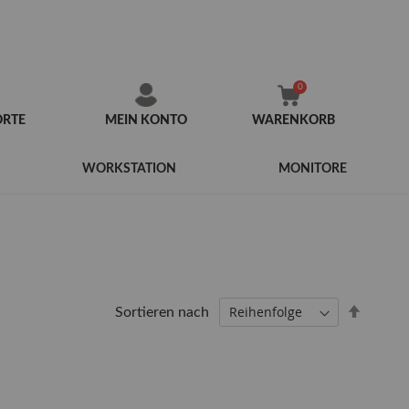
ORTE
MEIN KONTO
WARENKORB
Zum
Inhalt
WORKSTATION
MONITORE
springen
Abstei
Sortieren nach
sortier