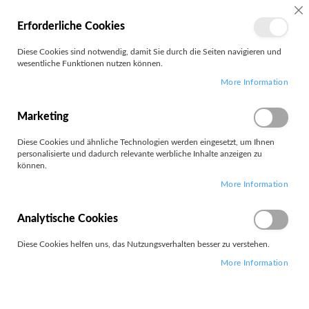
SC
Erforderliche Cookies
MEIN
Diese Cookies sind notwendig, damit Sie durch die Seiten navigieren und
KONTO
wesentliche Funktionen nutzen können.
Zum
Search
More Information
Inhalt
springen
M90s G6
Marketing
Diese Cookies und ähnliche Technologien werden eingesetzt, um Ihnen
personalisierte und dadurch relevante werbliche Inhalte anzeigen zu
können.
More Information
1
Artikel
Absteigend
Analytische Cookies
Sortieren nach
sortieren
Diese Cookies helfen uns, das Nutzungsverhalten besser zu verstehen.
More Information