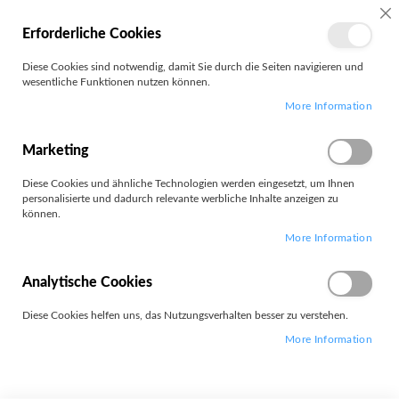
SC
Erforderliche Cookies
MEIN
Diese Cookies sind notwendig, damit Sie durch die Seiten navigieren und
KONTO
wesentliche Funktionen nutzen können.
Zum
Search
More Information
Inhalt
springen
X1 2-in-1 G9
Marketing
Diese Cookies und ähnliche Technologien werden eingesetzt, um Ihnen
personalisierte und dadurch relevante werbliche Inhalte anzeigen zu
können.
More Information
Leider können wir keine passenden Produkte zu ihrer Auswahl
finden.
Analytische Cookies
Diese Cookies helfen uns, das Nutzungsverhalten besser zu verstehen.
More Information
Widerrufsformular