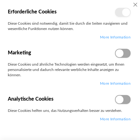
SC
Erforderliche Cookies
MEIN
Diese Cookies sind notwendig, damit Sie durch die Seiten navigieren und
KONTO
wesentliche Funktionen nutzen können.
Zum
Search
More Information
Inhalt
springen
Lenovo 13w 2-in-1 G3
Marketing
Diese Cookies und ähnliche Technologien werden eingesetzt, um Ihnen
personalisierte und dadurch relevante werbliche Inhalte anzeigen zu
können.
More Information
Leider können wir keine passenden Produkte zu ihrer Auswahl
finden.
Analytische Cookies
Diese Cookies helfen uns, das Nutzungsverhalten besser zu verstehen.
More Information
Widerrufsformular