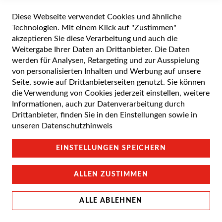
Diese Webseite verwendet Cookies und ähnliche
Alle Preise inkl. gesetzlicher Mehrwertsteuer zuzüglich Versandkosten. Die
durchgestrichenen Preise entsprechen dem UVP des Herstellers. 5-7 Werktage
Technologien. Mit einem Klick auf "Zustimmen"
Lieferzeit, wenn nicht anders angegeben.
akzeptieren Sie diese Verarbeitung und auch die
Weitergabe Ihrer Daten an Drittanbieter. Die Daten
werden für Analysen, Retargeting und zur Ausspielung
von personalisierten Inhalten und Werbung auf unsere
Cookie Einstellungen
Seite, sowie auf Drittanbieterseiten genutzt. Sie können
die Verwendung von Cookies jederzeit einstellen, weitere
Datenschutz und Cookie-Richtlinien
Informationen, auch zur Datenverarbeitung durch
Drittanbieter, finden Sie in den Einstellungen sowie in
Support
unseren
Datenschutzhinweis
Campus Bedingungen
EINSTELLUNGEN SPEICHERN
Impressum
ALLEN ZUSTIMMEN
ALLE ABLEHNEN