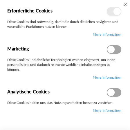
SC
Erforderliche Cookies
MEIN
Diese Cookies sind notwendig, damit Sie durch die Seiten navigieren und
KONTO
wesentliche Funktionen nutzen können.
Zum
Search
More Information
Inhalt
springen
P3 Ultra
Marketing
Diese Cookies und ähnliche Technologien werden eingesetzt, um Ihnen
personalisierte und dadurch relevante werbliche Inhalte anzeigen zu
können.
More Information
Leider können wir keine passenden Produkte zu ihrer Auswahl
finden.
Analytische Cookies
Diese Cookies helfen uns, das Nutzungsverhalten besser zu verstehen.
More Information
Widerrufsformular