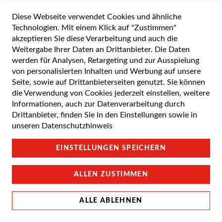
Diese Webseite verwendet Cookies und ähnliche
Alle Preise inkl. gesetzlicher Mehrwertsteuer zuzüglich Versandkosten. Die
durchgestrichenen Preise entsprechen dem UVP des Herstellers. 5-7 Werktage
Technologien. Mit einem Klick auf "Zustimmen"
Lieferzeit, wenn nicht anders angegeben.
akzeptieren Sie diese Verarbeitung und auch die
Weitergabe Ihrer Daten an Drittanbieter. Die Daten
werden für Analysen, Retargeting und zur Ausspielung
von personalisierten Inhalten und Werbung auf unsere
Cookie Einstellungen
Seite, sowie auf Drittanbieterseiten genutzt. Sie können
die Verwendung von Cookies jederzeit einstellen, weitere
Datenschutz und Cookie-Richtlinien
Informationen, auch zur Datenverarbeitung durch
Drittanbieter, finden Sie in den Einstellungen sowie in
Support
unseren
Datenschutzhinweis
Campus Bedingungen
EINSTELLUNGEN SPEICHERN
Impressum
ALLEN ZUSTIMMEN
ALLE ABLEHNEN