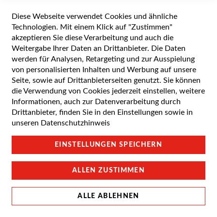
Diese Webseite verwendet Cookies und ähnliche
Alle Preise inkl. gesetzlicher Mehrwertsteuer zuzüglich Versandkosten. Die
durchgestrichenen Preise entsprechen dem UVP des Herstellers. 5-7 Werktage
Technologien. Mit einem Klick auf "Zustimmen"
Lieferzeit, wenn nicht anders angegeben.
akzeptieren Sie diese Verarbeitung und auch die
Weitergabe Ihrer Daten an Drittanbieter. Die Daten
werden für Analysen, Retargeting und zur Ausspielung
von personalisierten Inhalten und Werbung auf unsere
Cookie Einstellungen
Seite, sowie auf Drittanbieterseiten genutzt. Sie können
die Verwendung von Cookies jederzeit einstellen, weitere
Datenschutz und Cookie-Richtlinien
Informationen, auch zur Datenverarbeitung durch
Drittanbieter, finden Sie in den Einstellungen sowie in
Support
unseren
Datenschutzhinweis
Campus Bedingungen
EINSTELLUNGEN SPEICHERN
Impressum
ALLEN ZUSTIMMEN
ALLE ABLEHNEN