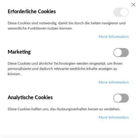
SC
Erforderliche Cookies
MEIN
Diese Cookies sind notwendig, damit Sie durch die Seiten navigieren und
KONTO
wesentliche Funktionen nutzen können.
Zum
Search
More Information
Inhalt
springen
Neo 50a-27 G5
Marketing
Diese Cookies und ähnliche Technologien werden eingesetzt, um Ihnen
personalisierte und dadurch relevante werbliche Inhalte anzeigen zu
können.
More Information
Leider können wir keine passenden Produkte zu ihrer Auswahl
finden.
Analytische Cookies
Diese Cookies helfen uns, das Nutzungsverhalten besser zu verstehen.
More Information
Widerrufsformular