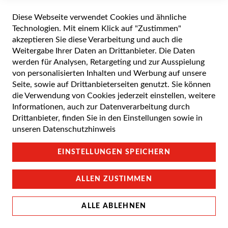
Diese Webseite verwendet Cookies und ähnliche
Alle Preise inkl. gesetzlicher Mehrwertsteuer zuzüglich Versandkosten. Die
durchgestrichenen Preise entsprechen dem UVP des Herstellers. 5-7 Werktage
Technologien. Mit einem Klick auf "Zustimmen"
Lieferzeit, wenn nicht anders angegeben.
akzeptieren Sie diese Verarbeitung und auch die
Weitergabe Ihrer Daten an Drittanbieter. Die Daten
werden für Analysen, Retargeting und zur Ausspielung
von personalisierten Inhalten und Werbung auf unsere
Cookie Einstellungen
Seite, sowie auf Drittanbieterseiten genutzt. Sie können
die Verwendung von Cookies jederzeit einstellen, weitere
Datenschutz und Cookie-Richtlinien
Informationen, auch zur Datenverarbeitung durch
Drittanbieter, finden Sie in den Einstellungen sowie in
Support
unseren
Datenschutzhinweis
Campus Bedingungen
EINSTELLUNGEN SPEICHERN
Impressum
ALLEN ZUSTIMMEN
ALLE ABLEHNEN