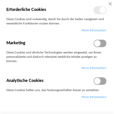
SC
Erforderliche Cookies
MEIN
Diese Cookies sind notwendig, damit Sie durch die Seiten navigieren und
KONTO
wesentliche Funktionen nutzen können.
Zum
Search
More Information
Inhalt
springen
E14 AMD G5
Marketing
Diese Cookies und ähnliche Technologien werden eingesetzt, um Ihnen
personalisierte und dadurch relevante werbliche Inhalte anzeigen zu
können.
More Information
Leider können wir keine passenden Produkte zu ihrer Auswahl
finden.
Analytische Cookies
Diese Cookies helfen uns, das Nutzungsverhalten besser zu verstehen.
More Information
Widerrufsformular