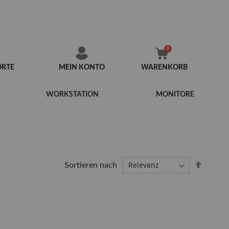
ORTE
MEIN KONTO
WARENKORB
Zum
Inhalt
WORKSTATION
MONITORE
springen
Abstei
Sortieren nach
sortier