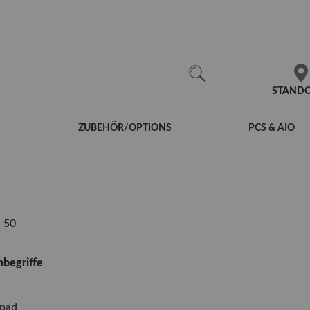
N
SEARCH
STAND
S
ZUBEHÖR/OPTIONS
PCS & AIO
n
50
begriffe
kpad