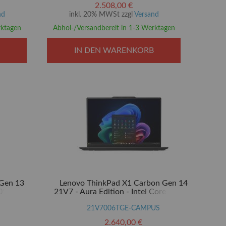
- 35.6 cm
TCG Opal Encryption 2, NVMe - 35.6 cm
2.508,00 €
(14")
nd
inkl. 20% MWSt zzgl
Versand
rktagen
Abhol-/Versandbereit in 1-3 Werktagen
IN DEN WARENKORB
 Gen 13
Lenovo ThinkPad X1 Carbon Gen 14
0°-
21V7 - Aura Edition - Intel Core Ultra 7
tra 5 225U
355 / 2.3 GHz - Evo - Win 11 Pro - Intel
hics - 16
Graphics - 32 GB RAM - 512 GB SSD
21V7006TGE-CAMPUS
 Opal
NVMe, TCG Opal Encryption 2 - 35.6 cm
2.640,00 €