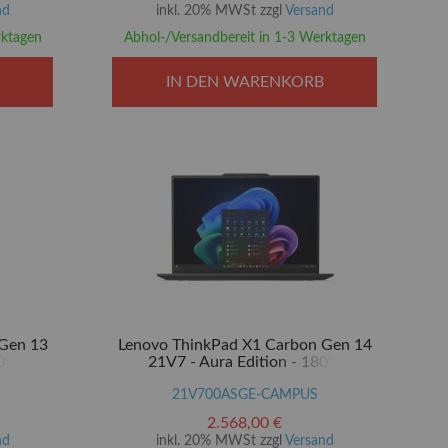
m (14")
(14")
nd
inkl. 20% MWSt zzgl
Versand
rktagen
Abhol-/Versandbereit in 1-3 Werktagen
IN DEN WARENKORB
 Gen 13
Lenovo ThinkPad X1 Carbon Gen 14
0°-
21V7 - Aura Edition - 180°-
tra 5 225U
Scharnierdesign - Intel Core Ultra 5 325 /
hics - 16
2.1 GHz - Evo - Win 11 Pro - Intel
21V700ASGE-CAMPUS
 Opal
Graphics - 32 GB RAM - 512 GB SSD
2.568,00 €
m (14")
TCG Opal Encryption 2, NVMe - 35.6 cm
nd
inkl. 20% MWSt zzgl
Versand
(14")