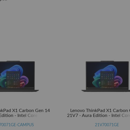
nkPad X1 Carbon Gen 14
Lenovo ThinkPad X1 Carbon
dition - Intel Core Ultra 7
21V7 - Aura Edition - Intel Cor
 - Evo - Win 11 Pro - Intel
355 / 2.3 GHz - Evo - Win 11 Pr
- 32 GB RAM - 1 TB SSD
70071GE-CAMPUS
Graphics - 32 GB RAM - 1 
21V70071GE