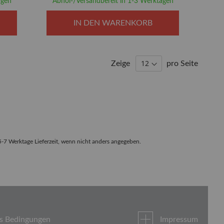
agen
Abhol-/Versandbereit in 1-3 Werktagen
IN DEN WARENKORB
Zeige
pro Seite
5-7 Werktage Lieferzeit, wenn nicht anders angegeben.
 Bedingungen
Impressum