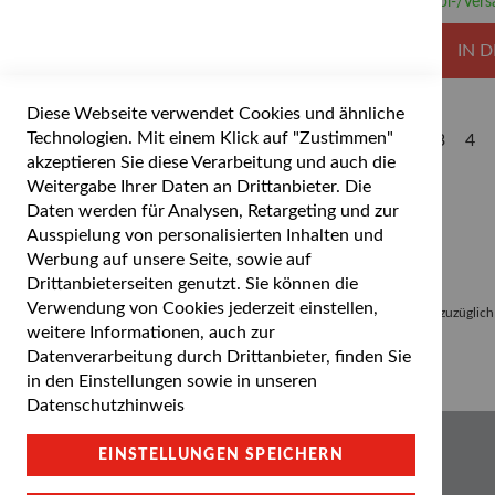
Abhol-/Vers
IN 
Diese Webseite verwendet Cookies und ähnliche
Seite
Technologien. Mit einem Klick auf "Zustimmen"
Sie lesen gerad
Seite
Seite
Sei
1
2
3
4
akzeptieren Sie diese Verarbeitung und auch die
Weitergabe Ihrer Daten an Drittanbieter. Die
Daten werden für Analysen, Retargeting und zur
Ausspielung von personalisierten Inhalten und
Werbung auf unsere Seite, sowie auf
Drittanbieterseiten genutzt. Sie können die
Verwendung von Cookies jederzeit einstellen,
Alle Preise inkl. gesetzlicher Mehrwertsteuer zuzügl
weitere Informationen, auch zur
Datenverarbeitung durch Drittanbieter, finden Sie
in den Einstellungen sowie in unseren
Datenschutzhinweis
Cookie Einstellungen
EINSTELLUNGEN SPEICHERN
Datenschutz und Cookie-Richtlinien