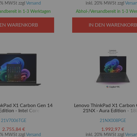
(14")
Encryption 2, NVMe - 35.6 c
20% MWSt zzgl
Versand
inkl. 20% MWSt zzgl
Versa
andbereit in 1-3 Werktagen
Abhol-/Versandbereit in 1-3 We
DEN WARENKORB
IN DEN WARENKORB
nkPad X1 Carbon Gen 14
Lenovo ThinkPad X1 Carbon
dition - Intel Core Ultra 7
21NX - Aura Edition - 18
 - Evo - Win 11 Pro - Intel
Scharnierdesign - Intel Core Ul
 32 GB RAM - 512 GB SSD
21V7006TGE
- Evo - Win 11 Pro - Intel Grap
21NX008PGE
al Encryption 2 - 35.6 cm
GB RAM - 512 GB SSD TCG
2.755,84 €
1.992,97 €
(14")
Encryption 2, NVMe - 35.6 c
20% MWSt zzgl
Versand
inkl. 20% MWSt zzgl
Versa