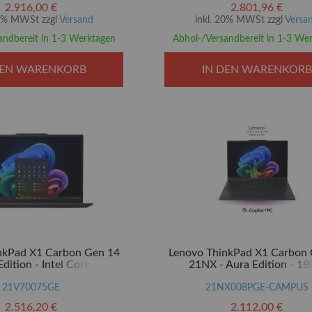
al Encryption 2 - 35.6 cm
NVMe, TCG Opal Encryption 2 
2.916,00 €
2.801,96 €
(14")
(14")
20% MWSt zzgl
Versand
inkl. 20% MWSt zzgl
Versa
andbereit in 1-3 Werktagen
Abhol-/Versandbereit in 1-3 We
DEN WARENKORB
IN DEN WARENKORB
nkPad X1 Carbon Gen 14
Lenovo ThinkPad X1 Carbon
dition - Intel Core Ultra 5
21NX - Aura Edition - 18
 - Evo - Win 11 Pro - Intel
Scharnierdesign - Intel Core Ul
 32 GB RAM - 512 GB SSD
21V70075GE
- Evo - Win 11 Pro - Intel Grap
21NX008PGE-CAMPUS
ryption 2, NVMe - 35.6 cm
GB RAM - 512 GB SSD TCG
2.516,20 €
2.112,00 €