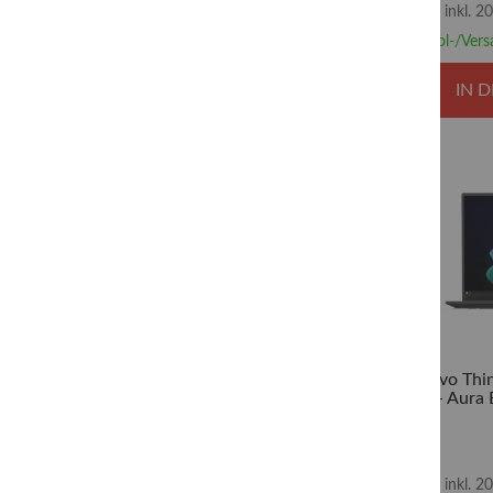
inkl. 
Abhol-/Vers
IN 
Lenovo Thi
21V7 - Aura E
355 / 2.3 GHz
Graphics -
NVMe, TCG Op
inkl. 