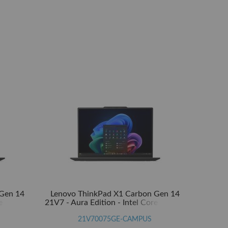
 Gen 14
Lenovo ThinkPad X1 Carbon Gen 14
e Ultra 7
21V7 - Aura Edition - Intel Core Ultra 5
o - Intel
325 / 2.1 GHz - Evo - Win 11 Pro - Intel
TB SSD
Graphics - 32 GB RAM - 512 GB SSD
21V70075GE-CAMPUS