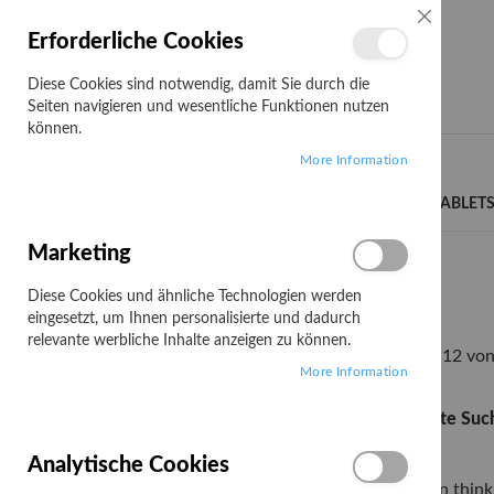
SCHLIESSE
Erforderliche Cookies
Diese Cookies sind notwendig, damit Sie durch die
Seiten navigieren und wesentliche Funktionen nutzen
können.
Search
More Information
LENOVO CAMPUS
NOTEBOOKS/TABLET
Marketing
Startseite
Suchergebnisse für "x1 carbon"
Diese Cookies und ähnliche Technologien werden
Suchergebnisse für "x1 carbon"
eingesetzt, um Ihnen personalisierte und dadurch
relevante werbliche Inhalte anzeigen zu können.
Artikel
1
-
12
vo
Filtern nach:
More Information
KATEGORIE
Verwandte Such
Carbon
Artikel
LENOVO Campus
20
Analytische Cookies
X1 carbon thin