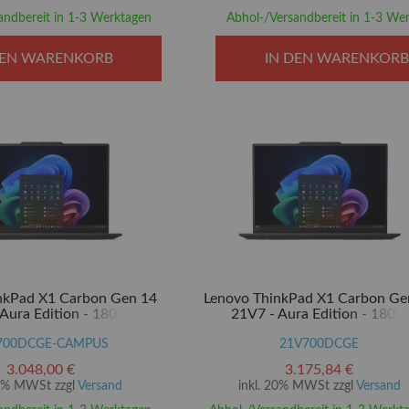
andbereit in 1-3 Werktagen
Abhol-/Versandbereit in 1-3 We
DEN WARENKORB
IN DEN WARENKORB
nkPad X1 Carbon Gen 14
Lenovo ThinkPad X1 Carbon Ge
Aura Edition - 180°-
21V7 - Aura Edition - 180°-
n - Intel Core Ultra 7 355 /
Scharnierdesign - Intel Core Ultra 
Evo - Win 11 Pro - Intel
700DCGE-CAMPUS
2.3 GHz - Evo - Win 11 Pro - In
21V700DCGE
32 GB RAM - 1 TB SSD TCG
Graphics - 32 GB RAM - 1 TB S
3.048,00 €
3.175,84 €
on 2, NVMe - 35.6 cm (14")
Opal Encryption 2, NVMe - 35.6 c
20% MWSt zzgl
Versand
inkl. 20% MWSt zzgl
Versand