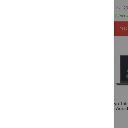
NVMe, TCG Op
Zubehör Notebook
3
inkl. 
PC-/Server Netzteil
2
Abhol-/Vers
Stromversorgung
2
IN 
Zubehör
2
Adapter
1
Eingabegeräte
1
Kabel / Adapter
1
Show more
Lenovo Thi
21V7 - Aura E
325 / 2.1 GHz
Graphics -
TCG Opal Enc