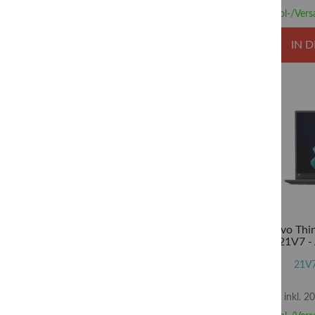
Abhol-/Vers
IN 
Lenovo Thi
21V7 - 
Scharnierdesig
2.3 GHz - 
21V
Graphics - 
Opal Encrypti
inkl. 