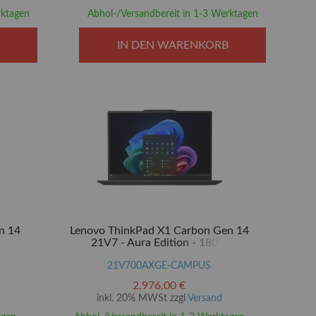
rktagen
Abhol-/Versandbereit in 1-3 Werktagen
IN DEN WARENKORB
n 14
Lenovo ThinkPad X1 Carbon Gen 14
21V7 - Aura Edition - 180°-
7 355 /
Scharnierdesign - Intel Core Ultra 7 355 /
tel
2.3 GHz - Evo - Win 11 Pro - Intel
21V700AXGE-CAMPUS
SD TCG
Graphics - 32 GB RAM - 1 TB SSD TCG
2.976,00 €
m (14")
Opal Encryption 2, NVMe - 35.6 cm (14")
inkl. 20% MWSt zzgl
Versand